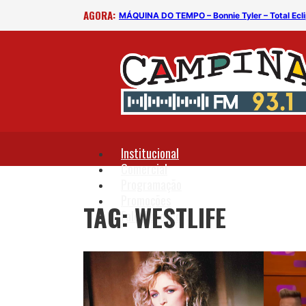
AGORA:
MÁQUINA DO TEMPO – Bonnie Tyler – Total Ecli
Institucional
Comercial
Programação
Promoções
TAG: WESTLIFE
Fale Conosco