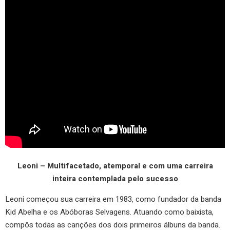
Leoni – Multifacetado, atemporal e com uma carreira
inteira contemplada pelo sucesso
Leoni começou sua carreira em 1983, como fundador da banda
Kid Abelha e os Abóboras Selvagens. Atuando como baixista,
compôs todas as canções dos dois primeiros álbuns da banda.