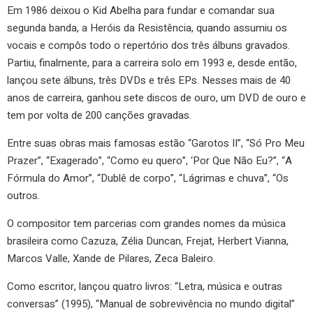
Em 1986 deixou o Kid Abelha para fundar e comandar sua
segunda banda, a Heróis da Resistência, quando assumiu os
vocais e compôs todo o repertório dos três álbuns gravados.
Partiu, finalmente, para a carreira solo em 1993 e, desde então,
lançou sete álbuns, três DVDs e três EPs. Nesses mais de 40
anos de carreira, ganhou sete discos de ouro, um DVD de ouro e
tem por volta de 200 canções gravadas.
Entre suas obras mais famosas estão “Garotos II”, “Só Pro Meu
Prazer”, “Exagerado”, “Como eu quero”, ‘Por Que Não Eu?”, “A
Fórmula do Amor”, “Dublê de corpo”, “Lágrimas e chuva”, “Os
outros.
O compositor tem parcerias com grandes nomes da música
brasileira como Cazuza, Zélia Duncan, Frejat, Herbert Vianna,
Marcos Valle, Xande de Pilares, Zeca Baleiro.
Como escritor, lançou quatro livros: “Letra, música e outras
conversas” (1995), “Manual de sobrevivência no mundo digital”