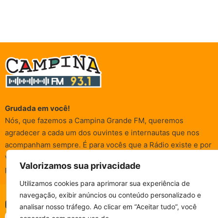
Grudada em você!
Nós, que fazemos a Campina Grande FM, queremos
agradecer a cada um dos ouvintes e internautas que nos
acompanham sempre. É para vocês que a Rádio existe e por
vocês que as informações (informativas, de entretenimento,
Valorizamos sua privacidade
promocionais e de conscientização) são realizadas.
Utilizamos cookies para aprimorar sua experiência de
navegação, exibir anúncios ou conteúdo personalizado e
CAMPINA FM - AO VIVO
© Campina FM 1978 – 2026.
Termos de Uso
|
Política de
analisar nosso tráfego. Ao clicar em “Aceitar tudo”, você
ESCUTE SEM PARAR!
Privacidade
BAIXE O NOSSO APP.