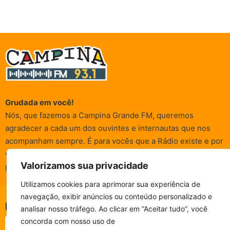
Grudada em você!
Nós, que fazemos a Campina Grande FM, queremos
agradecer a cada um dos ouvintes e internautas que nos
acompanham sempre. É para vocês que a Rádio existe e por
vocês que as informações (informativas, de entretenimento,
Valorizamos sua privacidade
promocionais e de conscientização) são realizadas.
Utilizamos cookies para aprimorar sua experiência de
navegação, exibir anúncios ou conteúdo personalizado e
© Campina FM 1978 – 2026.
Termos de Uso
|
Política de
CAMPINA FM - AO VIVO
analisar nosso tráfego. Ao clicar em “Aceitar tudo”, você
ESCUTE SEM PARAR!
Privacidade
BAIXE O NOSSO APP.
concorda com nosso uso de
Desenvolvido pela
rox Publicidade