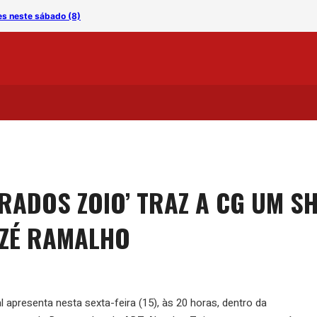
es neste sábado (8)
Especialista alerta: amam
RADOS ZOIO’ TRAZ A CG UM S
ZÉ RAMALHO
 apresenta nesta sexta-feira (15), às 20 horas, dentro da