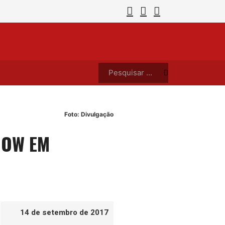
entação vai muito além da alimentação
Sesum
Pesquisar ...
Foto: Divulgação
HOW EM
14 de setembro de 2017