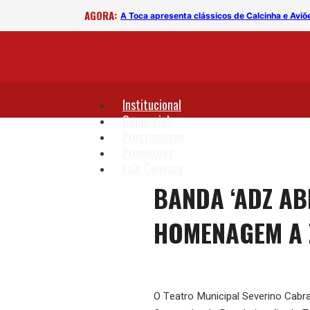
AGORA:
B
A Toca apresenta clássicos de Calcinha e Aviõ
Institucional
Comercial
Programação
Promoções
Fale Conosco
BANDA ‘ADZ AB
HOMENAGEM A 
O Teatro Municipal Severino Cabral