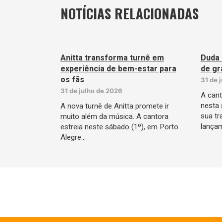
NOTÍCIAS RELACIONADAS
Anitta transforma turnê em
Duda 
experiência de bem-estar para
de gr
os fãs
31 de 
31 de julho de 2026
A cant
nesta 
A nova turnê de Anitta promete ir
sua tr
muito além da música. A cantora
lançam
estreia neste sábado (1º), em Porto
Alegre…