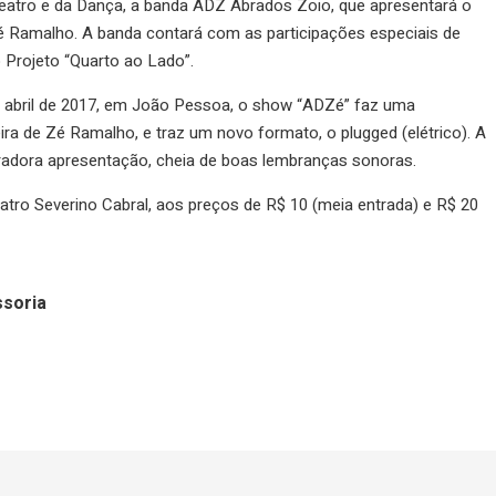
atro e da Dança, a banda ADZ Abrados Zoio, que apresentará o
Ramalho. A banda contará com as participações especiais de
 Projeto “Quarto ao Lado”.
 abril de 2017, em João Pessoa, o show “ADZé” faz uma
a de Zé Ramalho, e traz um novo formato, o plugged (elétrico). A
radora apresentação, cheia de boas lembranças sonoras.
atro Severino Cabral, aos preços de R$ 10 (meia entrada) e R$ 20
ssoria