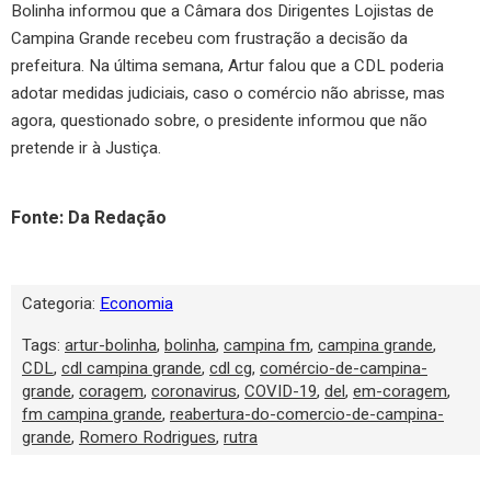
Bolinha informou que a Câmara dos Dirigentes Lojistas de
Campina Grande recebeu com frustração a decisão da
prefeitura. Na última semana, Artur falou que a CDL poderia
adotar medidas judiciais, caso o comércio não abrisse, mas
agora, questionado sobre, o presidente informou que não
pretende ir à Justiça.
Fonte: Da Redação
Categoria:
Economia
Tags:
artur-bolinha
,
bolinha
,
campina fm
,
campina grande
,
CDL
,
cdl campina grande
,
cdl cg
,
comércio-de-campina-
grande
,
coragem
,
coronavirus
,
COVID-19
,
del
,
em-coragem
,
fm campina grande
,
reabertura-do-comercio-de-campina-
grande
,
Romero Rodrigues
,
rutra