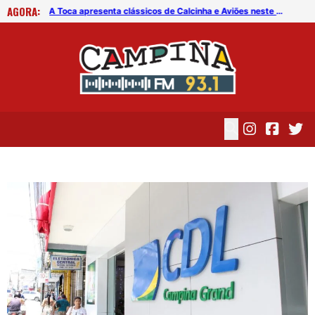
AGORA:
Operação Lei Seca revela dado preocupante sobre motoristas na PB
A Toca apresenta clássicos de Calcinha e Aviões neste sábado (8)