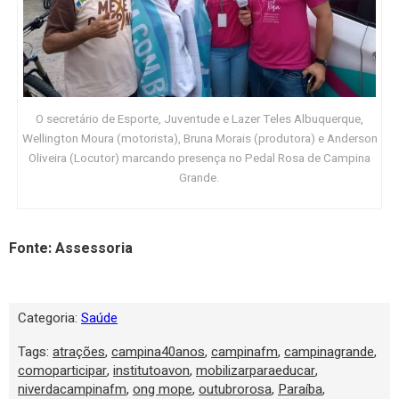
O secretário de Esporte, Juventude e Lazer Teles Albuquerque,
Wellington Moura (motorista), Bruna Morais (produtora) e Anderson
Oliveira (Locutor) marcando presença no Pedal Rosa de Campina
Grande.
Fonte: Assessoria
Categoria:
Saúde
Tags:
atrações
,
campina40anos
,
campinafm
,
campinagrande
,
comoparticipar
,
institutoavon
,
mobilizarparaeducar
,
niverdacampinafm
,
ong mope
,
outubrorosa
,
Paraíba
,