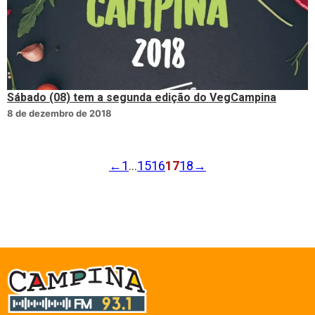
Sábado (08) tem a segunda edição do VegCampina
8 de dezembro de 2018
←
1
…
15
16
17
18
→