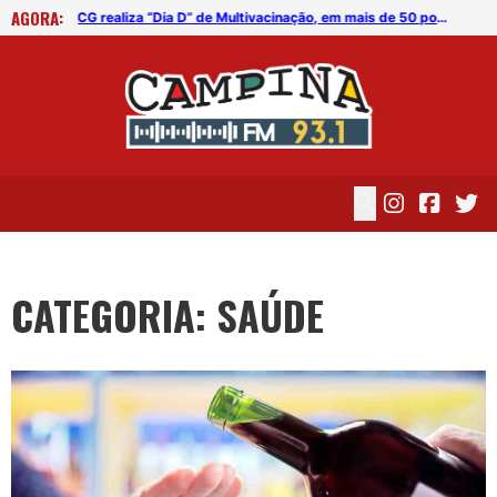
AGORA:
Coordenadoria da Mulher de CG lança cartilha com direitos das mulheres diagnosticadas com câncer de mama
CG realiza “Dia D” de Multivacinação, em mais de 50 pontos, neste sábado
CATEGORIA: SAÚDE