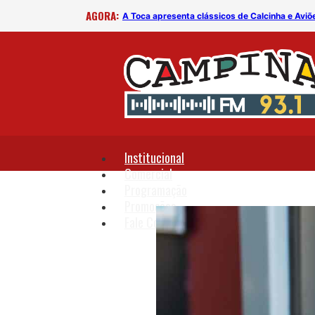
AGORA:
B
A Toca apresenta clássicos de Calcinha e Aviõ
Institucional
Comercial
Programação
Promoções
Fale Conosco