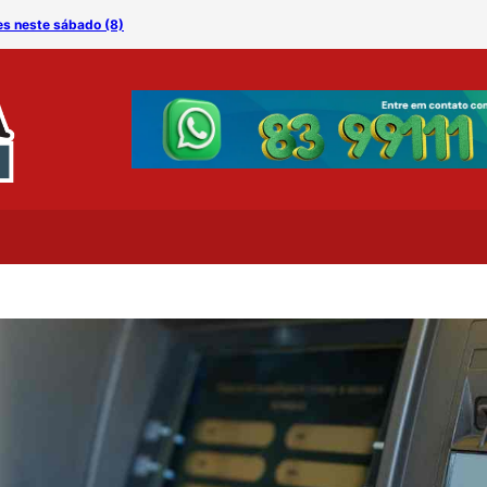
es neste sábado (8)
Especialista alerta: amam