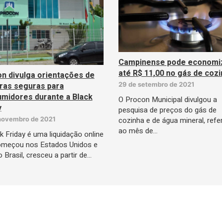
Campinense pode economi
até R$ 11,00 no gás de coz
n divulga orientações de
as seguras para
29 de setembro de 2021
midores durante a Black
O Procon Municipal divulgou a
y
pesquisa de preços do gás de
novembro de 2021
cozinha e de água mineral, refe
ao mês de…
k Friday é uma liquidação online
omeçou nos Estados Unidos e
o Brasil, cresceu a partir de…