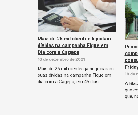
Mais de 25 mil clientes liquidam
dívidas na campanha Fique em
Proco
Dia com a Cagepa
compr
consu
16 de dezembro de 2021
Frida
Mais de 25 mil clientes já negociaram
19 de 
suas dívidas na campanha Fique em
dia com a Cagepa, em 45 dias…
A Blac
que c
que, n