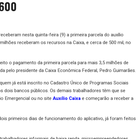
 600
ceberam nesta quinta-feira (9) a primeira parcela do auxílio
milhões receberam os recursos na Caixa, e cerca de 500 mil, no
 feito o pagamento da primeira parcela para mais 3,5 milhões de
ada pelo presidente da Caixa Econômica Federal, Pedro Guimarães.
 quem já está inscrito no Cadastro Único de Programas Sociais
s dois bancos públicos. Os demais trabalhadores têm que se
lio Emergencial ou no site
Auxílio Caixa
e começarão a receber a
s primeiros dias de funcionamento do aplicativo, já foram feitos
a trabalhadores informais de baixa renda, microempreendedores