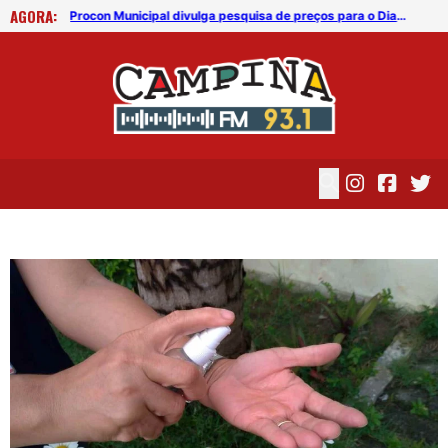
AGORA:
Reforma tributária pode elevar preço dos aluguéis a partir de 2027
Procon Municipal divulga pesquisa de preços para o Dia dos Pais 2026