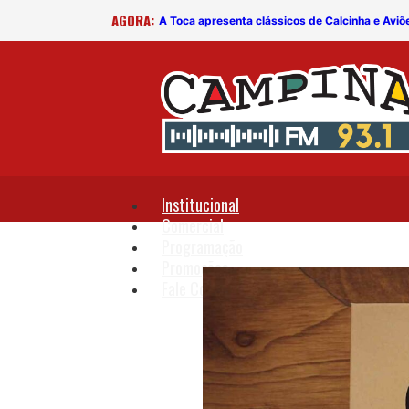
AGORA:
B
A Toca apresenta clássicos de Calcinha e Aviõ
Institucional
Comercial
Programação
Promoções
Fale Conosco