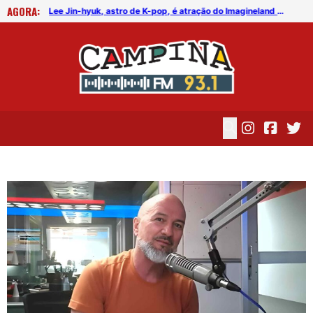
AGORA:
FICG trará Diogo Nogueira, Othon Bastos, Kell Smith e Antônio Nóbrega
Lee Jin-hyuk, astro de K-pop, é atração do Imagineland On The Road 2026