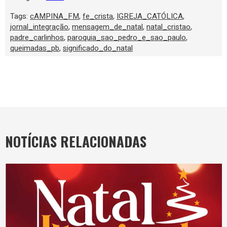
Tags:
cAMPINA_FM
,
fe_crista
,
IGREJA_CATÓLICA
,
jornal_integração
,
mensagem_de_natal
,
natal_cristao
,
padre_carlinhos
,
paroquia_sao_pedro_e_sao_paulo
,
queimadas_pb
,
significado_do_natal
NOTÍCIAS RELACIONADAS