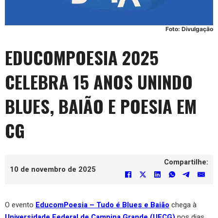
Foto: Divulgação
EDUCOMPOESIA 2025
CELEBRA 15 ANOS UNINDO
BLUES, BAIÃO E POESIA EM
CG
Compartilhe:
10 de novembro de 2025
O evento
EducomPoesia – Tudo é Blues e Baião
chega à
Universidade Federal de Campina Grande (UFCG)
nos dias