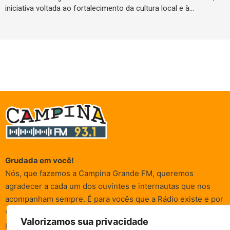
iniciativa voltada ao fortalecimento da cultura local e à…
Grudada em você!
Nós, que fazemos a Campina Grande FM, queremos
agradecer a cada um dos ouvintes e internautas que nos
acompanham sempre. É para vocês que a Rádio existe e por
vocês que as informações (informativas, de entretenimento,
Valorizamos sua privacidade
promocionais e de conscientização) são realizadas.