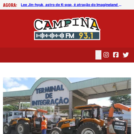
AGORA:
FICG trará Diogo Nogueira, Othon Bastos, Kell Smith e Antônio Nóbrega
Lee Jin-hyuk, astro de K-pop, é atração do Imagineland On The Road 2026