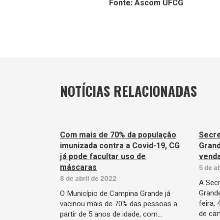
Fonte: Ascom UFCG
NOTÍCIAS RELACIONADAS
Com mais de 70% da população
Secre
imunizada contra a Covid-19, CG
Grand
já pode facultar uso de
venda
máscaras
5 de a
8 de abril de 2022
A Secr
Grande
O Município de Campina Grande já
feira,
vacinou mais de 70% das pessoas a
de car
partir de 5 anos de idade, com…