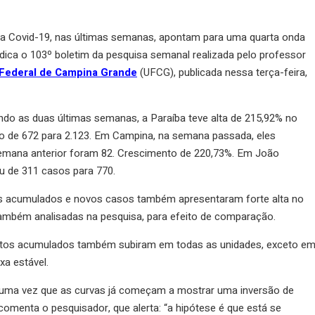
 Covid-19, nas últimas semanas, apontam para uma quarta onda
ndica o 103º boletim da pesquisa semanal realizada pelo professor
 Federal de Campina Grande
(UFCG), publicada nessa terça-feira,
o as duas últimas semanas, a Paraíba teve alta de 215,92% no
 de 672 para 2.123. Em Campina, na semana passada, eles
mana anterior foram 82. Crescimento de 220,73%. Em João
u de 311 casos para 770.
s acumulados e novos casos também apresentaram forte alta no
também analisadas na pesquisa, para efeito de comparação.
bitos acumulados também subiram em todas as unidades, exceto e
a estável.
 uma vez que as curvas já começam a mostrar uma inversão de
 comenta o pesquisador, que alerta: “a hipótese é que está se