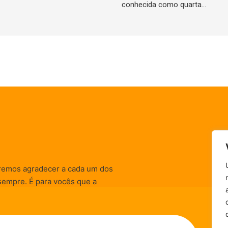
conhecida como quarta…
remos agradecer a cada um dos
sempre. É para vocês que a
informativas, de
zação) são realizadas.