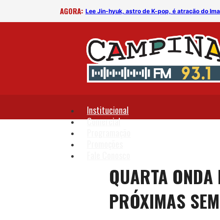
AGORA:
rega
Lee Jin-hyuk, astro de K-pop, é atração do I
Institucional
Comercial
Programação
Promoções
Fale Conosco
QUARTA ONDA D
PRÓXIMAS SEM