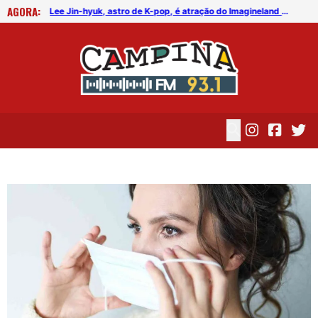
AGORA:
FICG trará Diogo Nogueira, Othon Bastos, Kell Smith e Antônio Nóbrega
Lee Jin-hyuk, astro de K-pop, é atração do Imagineland On The Road 2026