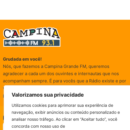
Grudada em você!
Nós, que fazemos a Campina Grande FM, queremos
agradecer a cada um dos ouvintes e internautas que nos
acompanham sempre. É para vocês que a Rádio existe e por
vocês que as informações (informativas, de entretenimento,
Valorizamos sua privacidade
promocionais e de conscientização) são realizadas.
Utilizamos cookies para aprimorar sua experiência de
navegação, exibir anúncios ou conteúdo personalizado e
© Campina FM 1978 – 2026.
Termos de Uso
|
Política de
CAMPINA FM - AO VIVO
analisar nosso tráfego. Ao clicar em “Aceitar tudo”, você
ESCUTE SEM PARAR!
Privacidade
BAIXE O NOSSO APP.
concorda com nosso uso de