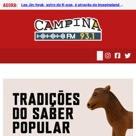
AGORA:
FICG trará Diogo Nogueira, Othon Bastos, Kell Smith e Antônio Nóbrega
Lee Jin-hyuk, astro de K-pop, é atração do Imagineland On The Road 2026