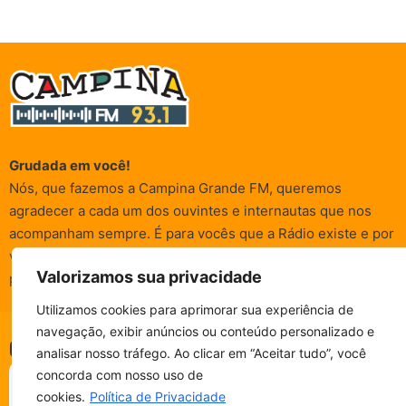
Grudada em você!
Nós, que fazemos a Campina Grande FM, queremos
agradecer a cada um dos ouvintes e internautas que nos
acompanham sempre. É para vocês que a Rádio existe e por
vocês que as informações (informativas, de entretenimento,
Valorizamos sua privacidade
promocionais e de conscientização) são realizadas.
Utilizamos cookies para aprimorar sua experiência de
navegação, exibir anúncios ou conteúdo personalizado e
© Campina FM 1978 – 2026.
Termos de Uso
|
Política de
CAMPINA FM - AO VIVO
analisar nosso tráfego. Ao clicar em “Aceitar tudo”, você
ESCUTE SEM PARAR!
Privacidade
BAIXE O NOSSO APP.
concorda com nosso uso de
Desenvolvido pela
rox Publicidade
cookies.
Política de Privacidade