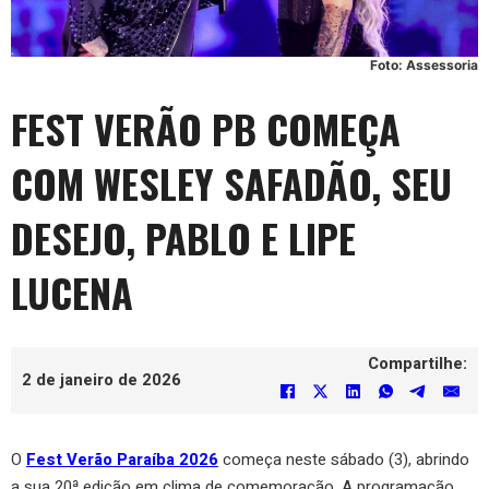
Foto: Assessoria
FEST VERÃO PB COMEÇA
COM WESLEY SAFADÃO, SEU
DESEJO, PABLO E LIPE
LUCENA
Compartilhe:
2 de janeiro de 2026
O
Fest Verão Paraíba 2026
começa neste sábado (3), abrindo
a sua 20ª edição em clima de comemoração. A programação