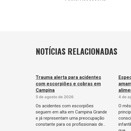
NOTÍCIAS RELACIONADAS
Trauma alerta para acidentes
Especi
com escorpiões e cobras em
amame
Campina
alime
5 de agosto de 2026
4 de a
Os acidentes com escorpiões
O mês
seguem em alta em Campina Grande
princi
e já representam uma preocupação
consci
constante para os profissionais de…
infant
que…