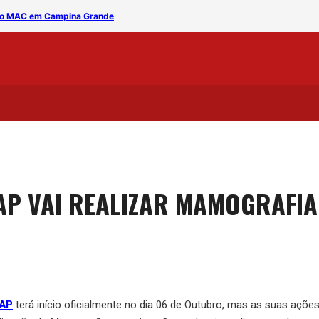
s no MAC em Campina Grande
The Vintage e Banda Nath
AP VAI REALIZAR MAMOGRAFIA
FAP
terá início oficialmente no dia 06 de Outubro, mas as suas açõe