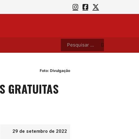
 se apresentam no London Pub, neste sábado (8)
A Toc
Pesquisar ...
Foto: Divulgação
S GRATUITAS
29 de setembro de 2022
s