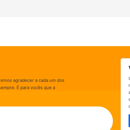
remos agradecer a cada um dos
sempre. É para vocês que a
informativas, de
zação) são realizadas.
Política de Privacidade