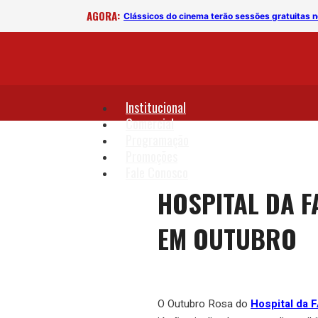
AGORA:
deb?
Clássicos do cinema terão sessões gratuita
Institucional
Comercial
Programação
Promoções
Fale Conosco
HOSPITAL DA F
EM OUTUBRO
O Outubro Rosa do
Hospital da 