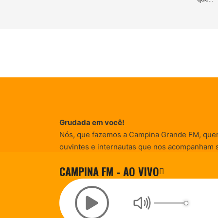
Grudada em você!
Nós, que fazemos a Campina Grande FM, que
ouvintes e internautas que nos acompanham 
Rádio existe e por vocês que as informações (
CAMPINA FM - AO VIVO
entretenimento, promocionais e de conscienti
© Campina FM 1978 – 2026.
Termos de Uso
|
Desenvolvido pela
rox Publicidade