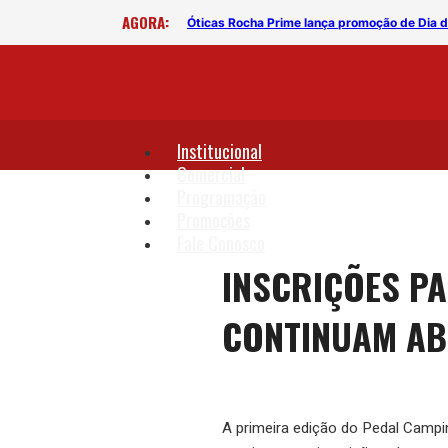
AGORA:
deb?
Óticas Rocha Prime lança promoção de Dia dos
Institucional
Comercial
Programação
Promoções
Fale Conosco
INSCRIÇÕES PA
CONTINUAM AB
A primeira edição do Pedal Campi