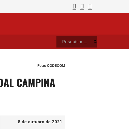
evar preço dos aluguéis a partir de 2027
RESUL
Pesquisar ...
Foto: CODECOM
EDAL CAMPINA
8 de outubro de 2021