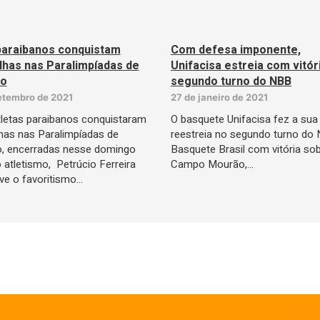
paraibanos conquistam
Com defesa imponente,
has nas Paralimpíadas de
Unifacisa estreia com vitór
io
segundo turno do NBB
etembro de 2021
27 de janeiro de 2021
tletas paraibanos conquistaram
O basquete Unifacisa fez a sua
as nas Paralimpíadas de
reestreia no segundo turno do
o, encerradas nesse domingo
Basquete Brasil com vitória so
o atletismo, Petrúcio Ferreira
Campo Mourão,…
e o favoritismo…