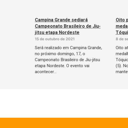
Campina Grande sediará
Oito 
Campeonato Brasileiro de Jiu-
medal
jitsu etapa Nordeste
Tóqu
15 de outubro de 2021
8 de s
Será realizado em Campina Grande,
Oito a
no próximo domingo, 17, o
medalh
Campeonato Brasileiro de Jiu-jitsu
Tóqui
etapa Nordeste. O evento vai
(5). N
acontecer…
mantev