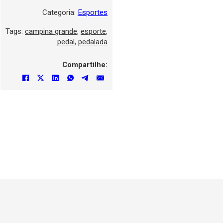
Categoria:
Esportes
Tags:
campina grande
,
esporte
,
pedal
,
pedalada
Compartilhe: