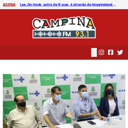
AGORA:
FICG trará Diogo Nogueira, Othon Bastos, Kell Smith e Antônio Nóbrega
Lee Jin-hyuk, astro de K-pop, é atração do Imagineland On The Road 2026