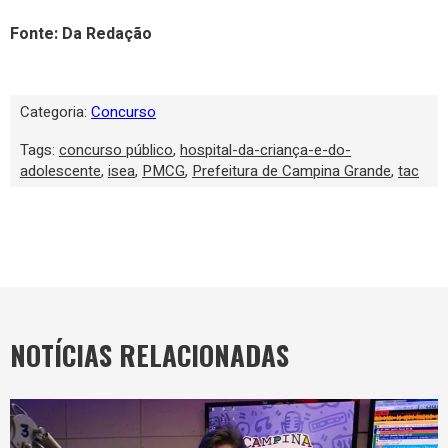
Fonte: Da Redação
Categoria:
Concurso
Tags:
concurso público
,
hospital-da-criança-e-do-
adolescente
,
isea
,
PMCG
,
Prefeitura de Campina Grande
,
tac
NOTÍCIAS RELACIONADAS