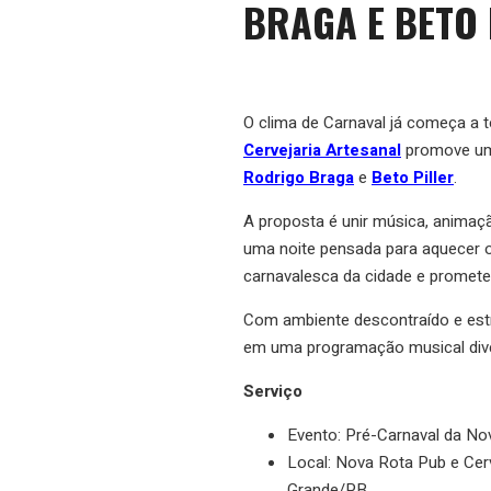
BRAGA E BETO 
O clima de Carnaval já começa a 
Cervejaria Artesanal
promove uma
Rodrigo Braga
e
Beto Piller
.
A proposta é unir música, animaçã
uma noite pensada para aquecer o 
carnavalesca da cidade e promete 
Com ambiente descontraído e estr
em uma programação musical divers
Serviço
Evento: Pré-Carnaval da No
Local: Nova Rota Pub e Cerv
Grande/PB