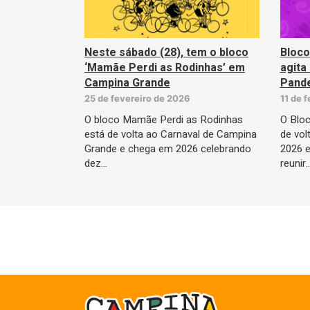
Neste sábado (28), tem o bloco
Bloco
‘Mamãe Perdi as Rodinhas’ em
agita
Campina Grande
Pande
25 de fevereiro de 2026
11 de 
O bloco Mamãe Perdi as Rodinhas
O Blo
está de volta ao Carnaval de Campina
de vol
Grande e chega em 2026 celebrando
2026 
dez…
reunir