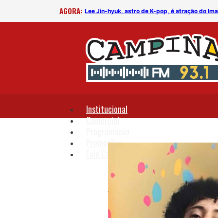
AGORA:
rega
Lee Jin-hyuk, astro de K-pop, é atração do I
Institucional
Comercial
Programação
Promoções
Fale Conosco