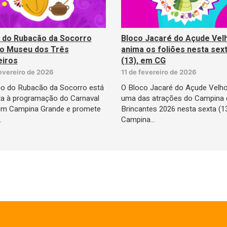
 do Rubacão da Socorro
Bloco Jacaré do Açude Vel
 o Museu dos Três
anima os foliões nesta sex
iros
(13), em CG
fevereiro de 2026
11 de fevereiro de 2026
co do Rubacão da Socorro está
O Bloco Jacaré do Açude Velho
ta à programação do Carnaval
uma das atrações do Campina 
em Campina Grande e promete
Brincantes 2026 nesta sexta (1
…
Campina…