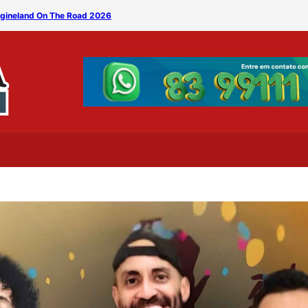
magineland On The Road 2026
Banda Silêncio leva clássi