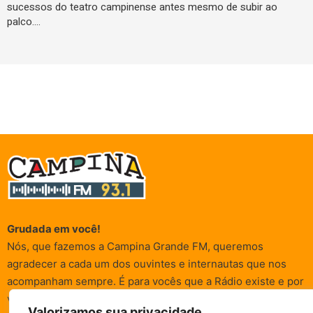
sucessos do teatro campinense antes mesmo de subir ao
palco.…
Grudada em você!
Nós, que fazemos a Campina Grande FM, queremos
agradecer a cada um dos ouvintes e internautas que nos
acompanham sempre. É para vocês que a Rádio existe e por
vocês que as informações (informativas, de entretenimento,
Valorizamos sua privacidade