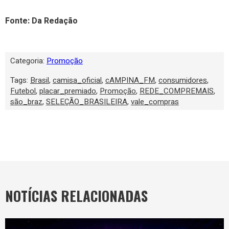
Fonte: Da Redação
Categoria:
Promoção
Tags:
Brasil
,
camisa_oficial
,
cAMPINA_FM
,
consumidores
,
Futebol
,
placar_premiado
,
Promoção
,
REDE_COMPREMAIS
,
são_braz
,
SELEÇÃO_BRASILEIRA
,
vale_compras
NOTÍCIAS RELACIONADAS