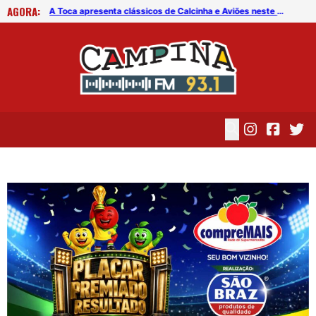
AGORA:
Operação Lei Seca revela dado preocupante sobre motoristas na PB
A Toca apresenta clássicos de Calcinha e Aviões neste sábado (8)