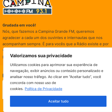
Grudada em você!
Nós, que fazemos a Campina Grande FM, queremos
agradecer a cada um dos ouvintes e internautas que nos
acompanham sempre. É para vocês que a Rádio existe e por
vocês que as informações (informativas, de entretenimento,
Valorizamos sua privacidade
promocionais e de conscientização) são realizadas.
Utilizamos cookies para aprimorar sua experiência de
navegação, exibir anúncios ou conteúdo personalizado e
CAMPINA FM - AO VIVO
© Campina FM 1978 – 2026.
Termos de Uso
|
Política de
analisar nosso tráfego. Ao clicar em “Aceitar tudo”, você
ESCUTE SEM PARAR!
Privacidade
BAIXE O NOSSO APP.
concorda com nosso uso de
Desenvolvido pela
rox Publicidade
cookies.
Política de Privacidade
Fala, ouvinte!
Aceitar tudo