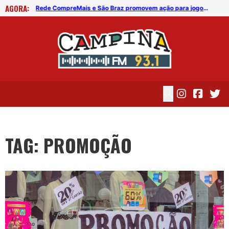
AGORA:
Rede CompreMais e São Braz promovem ação para jogos do Brasil na Copa
Semana da Beleza do Boticário tem descontos de até 50% em CG
TAG: PROMOÇÃO