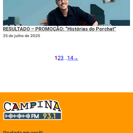
RESULTADO – PROMOÇÃO: “Histórias do Porchat”
25 de julho de 2025
1
2
3
…
14
→
Grudada em você!