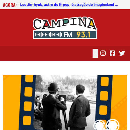
AGORA:
FICG trará Diogo Nogueira, Othon Bastos, Kell Smith e Antônio Nóbrega
Lee Jin-hyuk, astro de K-pop, é atração do Imagineland On The Road 2026