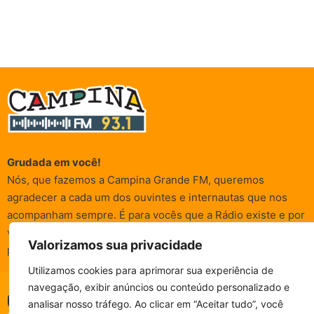
Grudada em você!
Nós, que fazemos a Campina Grande FM, queremos
agradecer a cada um dos ouvintes e internautas que nos
acompanham sempre. É para vocês que a Rádio existe e por
vocês que as informações (informativas, de entretenimento,
Valorizamos sua privacidade
promocionais e de conscientização) são realizadas.
Utilizamos cookies para aprimorar sua experiência de
navegação, exibir anúncios ou conteúdo personalizado e
CAMPINA FM - AO VIVO
© Campina FM 1978 – 2026.
Termos de Uso
|
Política de
analisar nosso tráfego. Ao clicar em “Aceitar tudo”, você
ESCUTE SEM PARAR!