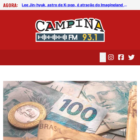
AGORA:
FICG trará Diogo Nogueira, Othon Bastos, Kell Smith e Antônio Nóbrega
Lee Jin-hyuk, astro de K-pop, é atração do Imagineland On The Road 2026