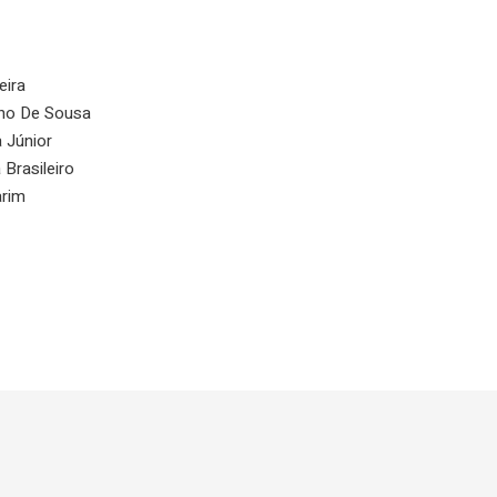
eira
lho De Sousa
 Júnior
Brasileiro
arim