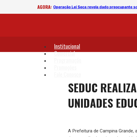
AGORA:
a
Operação Lei Seca revela dado preocupante s
Institucional
Comercial
Programação
Promoções
Fale Conosco
SEDUC REALIZ
UNIDADES EDU
A Prefeitura de Campina Grande, a