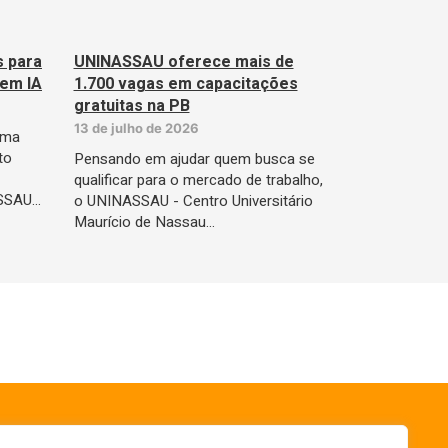
s para
UNINASSAU oferece mais de
 em IA
1.700 vagas em capacitações
gratuitas na PB
13 de julho de 2026
tema
to
Pensando em ajudar quem busca se
qualificar para o mercado de trabalho,
ASSAU…
o UNINASSAU - Centro Universitário
Maurício de Nassau…