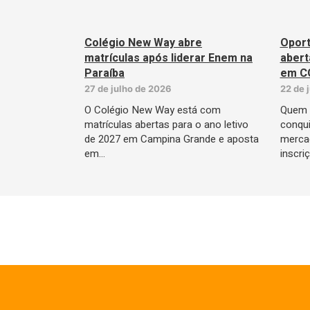
Colégio New Way abre
Oport
matrículas após liderar Enem na
abert
Paraíba
em C
27 de julho de 2026
22 de 
O Colégio New Way está com
Quem d
matrículas abertas para o ano letivo
conqui
de 2027 em Campina Grande e aposta
mercad
em…
inscr