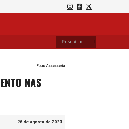
s de Calcinha e Aviões neste sábado (8)
Espec
Pesquisar ...
Foto: Assessoria
MENTO NAS
26 de agosto de 2020