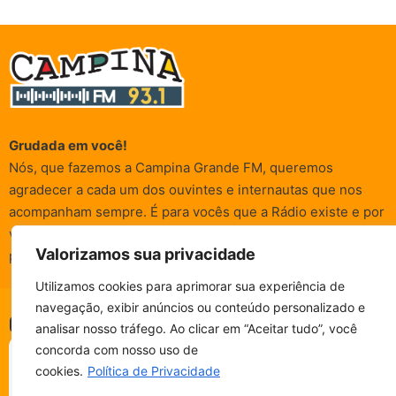
Grudada em você!
Nós, que fazemos a Campina Grande FM, queremos
agradecer a cada um dos ouvintes e internautas que nos
acompanham sempre. É para vocês que a Rádio existe e por
vocês que as informações (informativas, de entretenimento,
Valorizamos sua privacidade
promocionais e de conscientização) são realizadas.
Utilizamos cookies para aprimorar sua experiência de
navegação, exibir anúncios ou conteúdo personalizado e
© Campina FM 1978 – 2026.
Termos de Uso
|
Política de
CAMPINA FM - AO VIVO
analisar nosso tráfego. Ao clicar em “Aceitar tudo”, você
ESCUTE SEM PARAR!
Privacidade
BAIXE O NOSSO APP.
concorda com nosso uso de
Desenvolvido pela
rox Publicidade
cookies.
Política de Privacidade