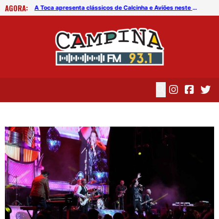
AGORA:
Operação Lei Seca revela dado preocupante sobre motoristas na PB
A Toca apresenta clássicos de Calcinha e Aviões neste sábado (8)