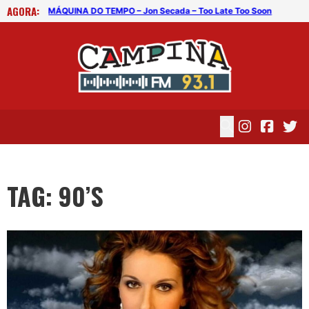
AGORA:
o Soon
MÁQUINA DO TEMPO – Air Supply – Goodbye
MÁQ
TAG: 90’S