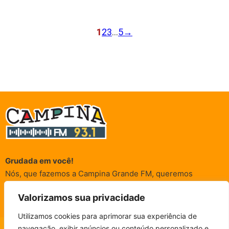
1
2
3
…
5
→
Grudada em você!
Nós, que fazemos a Campina Grande FM, queremos
agradecer a cada um dos ouvintes e internautas que nos
Valorizamos sua privacidade
acompanham sempre. É para vocês que a Rádio existe e por
vocês que as informações (informativas, de entretenimento,
Utilizamos cookies para aprimorar sua experiência de
promocionais e de conscientização) são realizadas.
navegação, exibir anúncios ou conteúdo personalizado e