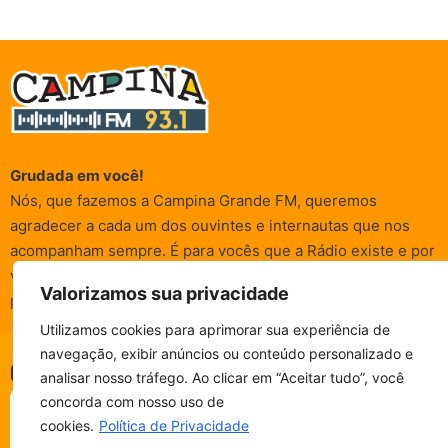
Grudada em você!
Nós, que fazemos a Campina Grande FM, queremos
agradecer a cada um dos ouvintes e internautas que nos
acompanham sempre. É para vocês que a Rádio existe e por
vocês que as informações (informativas, de entretenimento,
Valorizamos sua privacidade
promocionais e de conscientização) são realizadas.
Utilizamos cookies para aprimorar sua experiência de
navegação, exibir anúncios ou conteúdo personalizado e
CAMPINA FM - AO VIVO
© Campina FM 1978 – 2026.
Termos de Uso
|
Política de
analisar nosso tráfego. Ao clicar em “Aceitar tudo”, você
ESCUTE SEM PARAR!
Privacidade
BAIXE O NOSSO APP.
concorda com nosso uso de
Desenvolvido pela
rox Publicidade
cookies.
Política de Privacidade