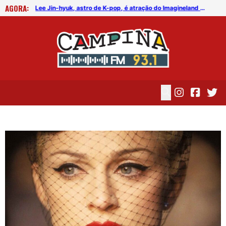
AGORA:
FICG trará Diogo Nogueira, Othon Bastos, Kell Smith e Antônio Nóbrega
Lee Jin-hyuk, astro de K-pop, é atração do Imagineland On The Road 2026