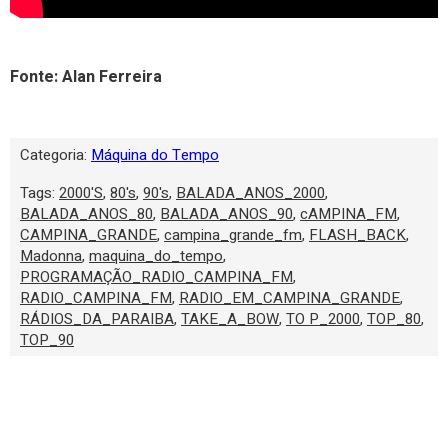
Fonte: Alan Ferreira
Categoria:
Máquina do Tempo
Tags:
2000'S
,
80's
,
90's
,
BALADA_ANOS_2000
,
BALADA_ANOS_80
,
BALADA_ANOS_90
,
cAMPINA_FM
,
CAMPINA_GRANDE
,
campina_grande_fm
,
FLASH_BACK
,
Madonna
,
maquina_do_tempo
,
PROGRAMAÇÃO_RADIO_CAMPINA_FM
,
RADIO_CAMPINA_FM
,
RADIO_EM_CAMPINA_GRANDE
,
RÁDIOS_DA_PARAIBA
,
TAKE_A_BOW
,
TO P_2000
,
TOP_80
,
TOP_90