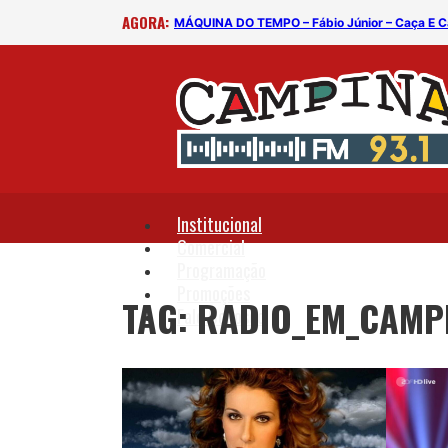
AGORA:
MÁQUINA DO TEMPO – Fábio Júnior – Caça E 
Institucional
Comercial
Programação
Promoções
TAG: RADIO_EM_CAMP
Fale Conosco