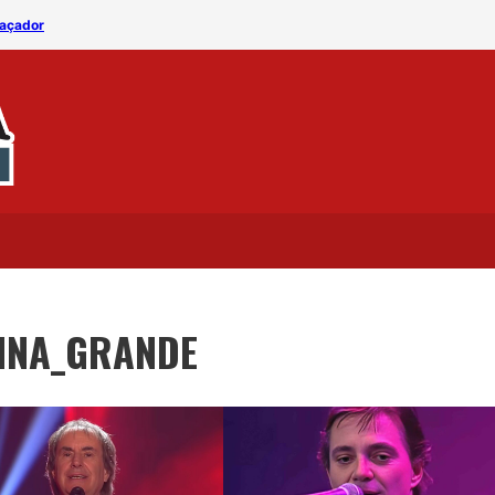
Caçador
MÁQUINA DO TEMPO – Mad
INA_GRANDE