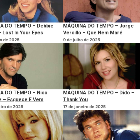
A DO TEMPO – Debbie
MÁQUINA DO TEMPO – Jorge
 Lost In Your Eyes
Vercillo – Que Nem Maré
ho de 2025
9 de julho de 2025
A DO TEMPO – Nico
MÁQUINA DO TEMPO – Dido –
 – Esquece E Vem
Thank You
eiro de 2025
17 de janeiro de 2025