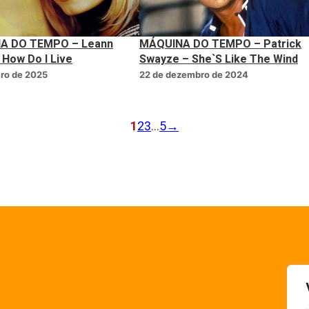
A DO TEMPO – Leann
MÁQUINA DO TEMPO – Patrick
 How Do I Live
Swayze – She`S Like The Wind
iro de 2025
22 de dezembro de 2024
1
2
3
…
5
→