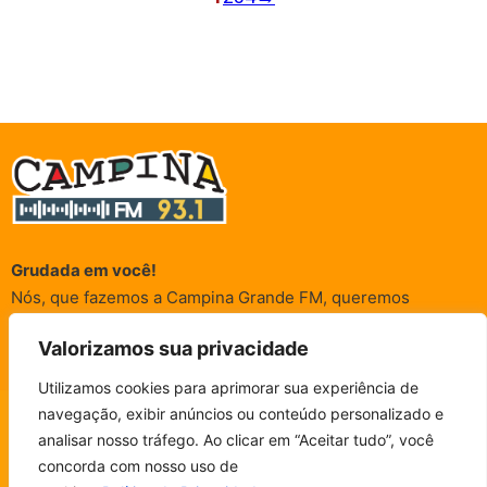
Grudada em você!
Nós, que fazemos a Campina Grande FM, queremos
agradecer a cada um dos ouvintes e internautas que nos
Valorizamos sua privacidade
acompanham sempre. É para vocês que a Rádio existe e por
vocês que as informações (informativas, de entretenimento,
Utilizamos cookies para aprimorar sua experiência de
promocionais e de conscientização) são realizadas.
navegação, exibir anúncios ou conteúdo personalizado e
CAMPINA FM - AO VIVO
analisar nosso tráfego. Ao clicar em “Aceitar tudo”, você
ESCUTE SEM PARAR!
BAIXE O NOSSO APP.
concorda com nosso uso de
© Campina FM 1978 – 2026.
Termos de Uso
|
Política de