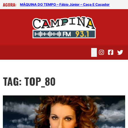
AGORA:
 In Red
MÁQUINA DO TEMPO – Fábio Júnior – Caça E Caçador
MÁQ
TAG: TOP_80