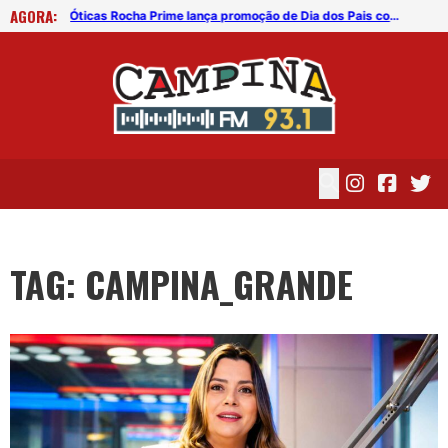
AGORA:
Óticas Rocha Prime lança promoção de Dia dos Pais com brinde exclusivo
Reforma tributária pode elevar preço dos aluguéis a partir de 2027
RES
TAG: CAMPINA_GRANDE