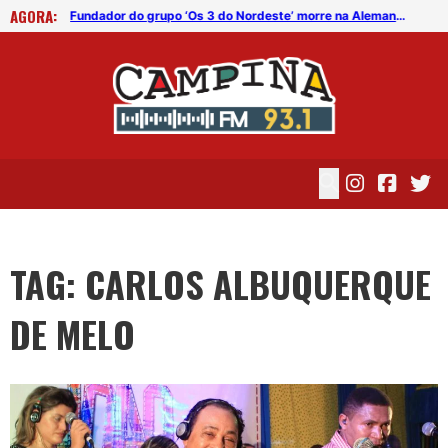
AGORA:
Fundador do grupo ‘Os 3 do Nordeste’ morre na Alemanha
Fundador do grupo ‘Os 3 do Nordeste’ morre na Alemanha
TAG: CARLOS ALBUQUERQUE
DE MELO