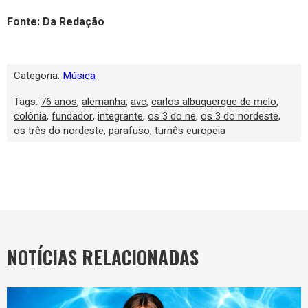
Fonte: Da Redação
Categoria:
Música
Tags:
76 anos
,
alemanha
,
avc
,
carlos albuquerque de melo
,
colônia
,
fundador
,
integrante
,
os 3 do ne
,
os 3 do nordeste
,
os três do nordeste
,
parafuso
,
turnês europeia
NOTÍCIAS RELACIONADAS