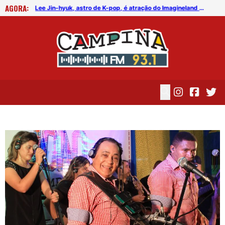
AGORA:
FICG trará Diogo Nogueira, Othon Bastos, Kell Smith e Antônio Nóbrega
Lee Jin-hyuk, astro de K-pop, é atração do Imagineland On The Road 2026