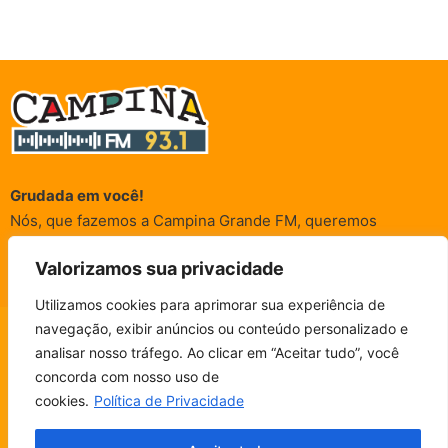
Grudada em você!
Nós, que fazemos a Campina Grande FM, queremos
agradecer a cada um dos ouvintes e internautas que nos
Valorizamos sua privacidade
acompanham sempre. É para vocês que a Rádio existe e por
vocês que as informações (informativas, de entretenimento,
Utilizamos cookies para aprimorar sua experiência de
promocionais e de conscientização) são realizadas.
navegação, exibir anúncios ou conteúdo personalizado e
CAMPINA FM - AO VIVO
analisar nosso tráfego. Ao clicar em “Aceitar tudo”, você
ESCUTE SEM PARAR!
BAIXE O NOSSO APP.
concorda com nosso uso de
© Campina FM 1978 – 2026.
Termos de Uso
|
Política de
cookies.
Política de Privacidade
Privacidade
Fala, ouvinte!
Desenvolvido pela
rox Publicidade