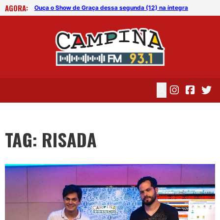
AGORA:
tegra
Ouça o Show de Graça dessa segunda (12) na íntegra
Ouç
TAG: RISADA