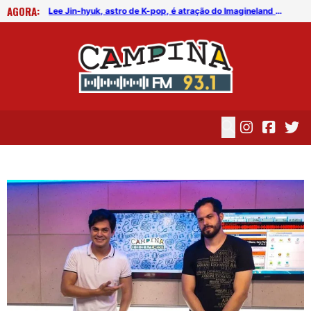
AGORA:
FICG trará Diogo Nogueira, Othon Bastos, Kell Smith e Antônio Nóbrega
Lee Jin-hyuk, astro de K-pop, é atração do Imagineland On The Road 2026