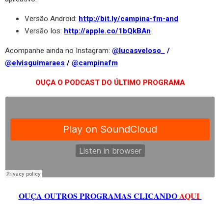
Versão Android:
http://bit.ly/campina-fm-and
Versão Ios:
http://apple.co/1bQkBAn
Acompanhe ainda no Instagram:
@lucasveloso_
/
@elvisguimaraes
/
@campinafm
OUÇA O PODCAST DO ÚLTIMO PROGRAMA
OUÇA OUTROS PROGRAMAS CLICANDO
AQUI