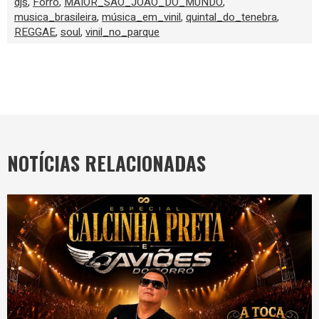
djs
,
Forró
,
MAIOR_SÃO_JOÃO_DO_MUNDO
,
musica_brasileira
,
música_em_vinil
,
quintal_do_tenebra
,
REGGAE
,
soul
,
vinil_no_parque
NOTÍCIAS RELACIONADAS