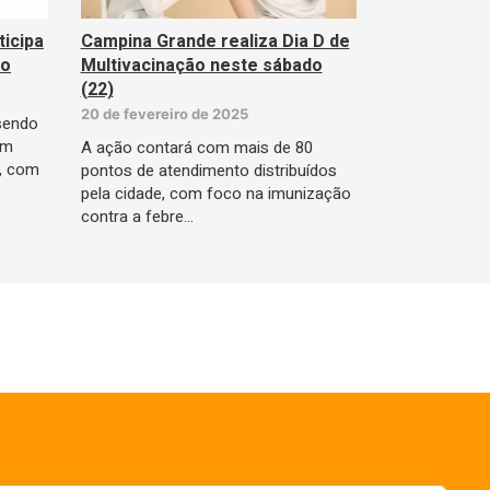
ticipa
Campina Grande realiza Dia D de
lo
Multivacinação neste sábado
(22)
20 de fevereiro de 2025
 sendo
om
A ação contará com mais de 80
e, com
pontos de atendimento distribuídos
pela cidade, com foco na imunização
contra a febre…