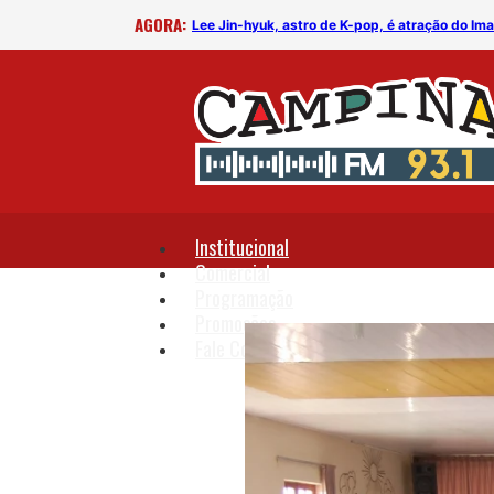
AGORA:
rega
Lee Jin-hyuk, astro de K-pop, é atração do I
Institucional
Comercial
Programação
Promoções
Fale Conosco