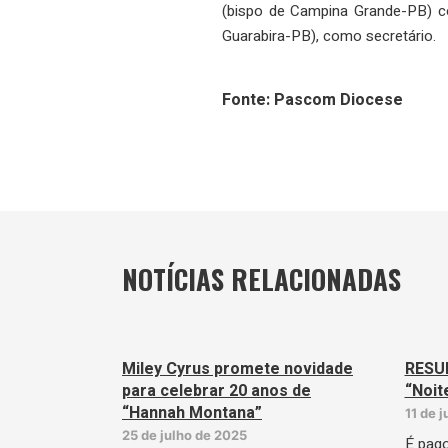
(bispo de Campina Grande-PB) c
Guarabira-PB), como secretário.
Fonte: Pascom Diocese
NOTÍCIAS RELACIONADAS
Miley Cyrus promete novidade
RESU
para celebrar 20 anos de
“Noit
“Hannah Montana”
11 de 
25 de julho de 2025
É pago