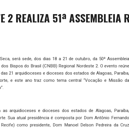
 2 REALIZA 51ª ASSEMBLEIA 
eca, será sede, dos dias 18 a 21 de outubro, da 50ª Assemblei
 dos Bispos do Brasil (CNBB) Regional Nordeste 2. O evento reún
os das 21 arquidioceses e dioceses dos estados de Alagoas, Paraíba
rte, e este ano traz como tema central “Vocação e Missão d
”.
 as arquidioceses e dioceses dos estados de Alagoas, Paraíba
te. Sua atual presidência é composta por Dom Antônio Fernand
e Recife) como presidente, Dom Manoel Delson Pedreira da Cru