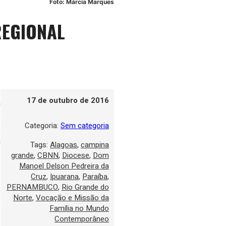
Foto: Márcia Marques
REGIONAL
17 de outubro de 2016
a
e
Categoria:
Sem categoria
,
a
Tags:
Alagoas
,
campina
grande
,
CBNN
,
Diocese
,
Dom
Manoel Delson Pedreira da
Cruz
,
Ipuarana
,
Paraíba
,
PERNAMBUCO
,
Rio Grande do
,
Norte
,
Vocação e Missão da
o
Família no Mundo
z
Contemporâneo