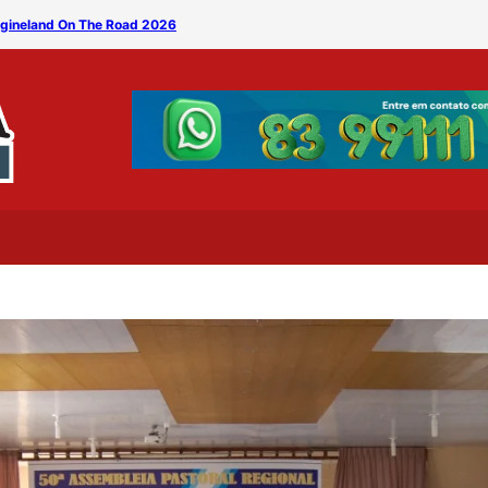
magineland On The Road 2026
Banda Silêncio leva clássi