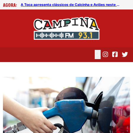
AGORA:
Operação Lei Seca revela dado preocupante sobre motoristas na PB
A Toca apresenta clássicos de Calcinha e Aviões neste sábado (8)