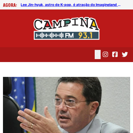
AGORA:
FICG trará Diogo Nogueira, Othon Bastos, Kell Smith e Antônio Nóbrega
Lee Jin-hyuk, astro de K-pop, é atração do Imagineland On The Road 2026