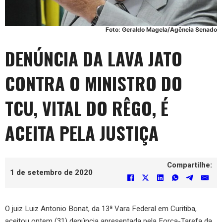
Foto: Geraldo Magela/Agência Senado
DENÚNCIA DA LAVA JATO
CONTRA O MINISTRO DO
TCU, VITAL DO RÊGO, É
ACEITA PELA JUSTIÇA
Compartilhe:
1 de setembro de 2020
O juiz Luiz Antonio Bonat, da 13ª Vara Federal em Curitiba,
aceitou ontem (31) denúncia apresentada pela Força-Tarefa da