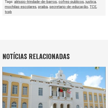
Tags:
aléssio-trindade-de-barros
,
cofres-publicos
,
justiça
,
mochilas-escolares
,
praiba
,
secretario-de-educação
,
TCE
,
tcpb
NOTÍCIAS RELACIONADAS