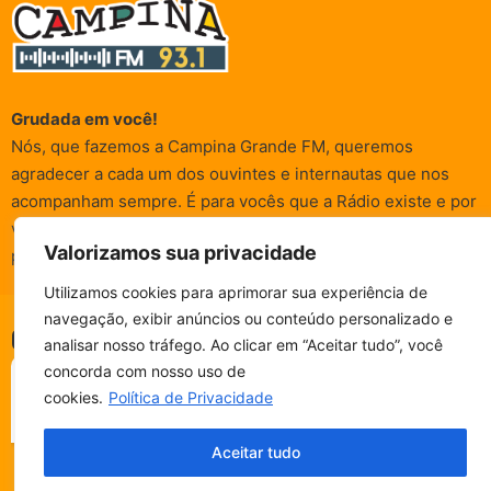
Grudada em você!
Nós, que fazemos a Campina Grande FM, queremos
agradecer a cada um dos ouvintes e internautas que nos
acompanham sempre. É para vocês que a Rádio existe e por
vocês que as informações (informativas, de entretenimento,
Valorizamos sua privacidade
promocionais e de conscientização) são realizadas.
Utilizamos cookies para aprimorar sua experiência de
navegação, exibir anúncios ou conteúdo personalizado e
CAMPINA FM - AO VIVO
© Campina FM 1978 – 2026.
Termos de Uso
|
Política de
analisar nosso tráfego. Ao clicar em “Aceitar tudo”, você
ESCUTE SEM PARAR!
Privacidade
BAIXE O NOSSO APP.
concorda com nosso uso de
Desenvolvido pela
rox Publicidade
cookies.
Política de Privacidade
Fala, ouvinte!
Aceitar tudo