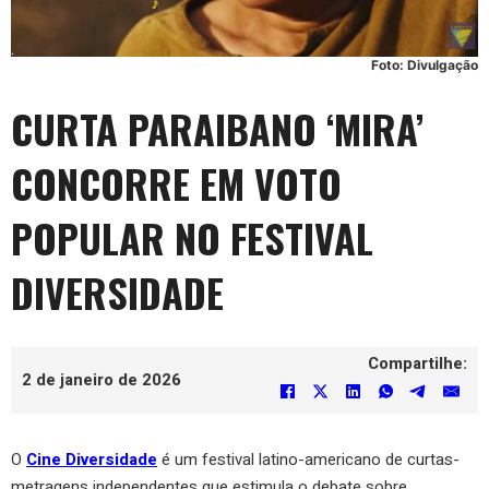
Foto: Divulgação
CURTA PARAIBANO ‘MIRA’
CONCORRE EM VOTO
POPULAR NO FESTIVAL
DIVERSIDADE
Compartilhe:
2 de janeiro de 2026
O
Cine Diversidade
é um festival latino-americano de curtas-
metragens independentes que estimula o debate sobre