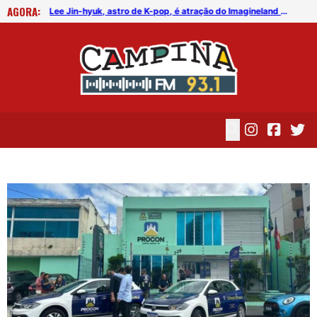
AGORA:
FICG trará Diogo Nogueira, Othon Bastos, Kell Smith e Antônio Nóbrega
Lee Jin-hyuk, astro de K-pop, é atração do Imagineland On The Road 2026