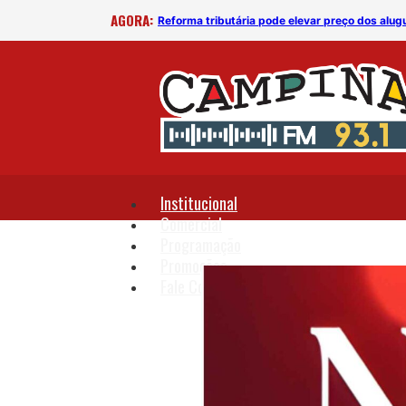
AGORA:
clusivo
Reforma tributária pode elevar preço dos alugu
Institucional
Comercial
Programação
Promoções
Fale Conosco