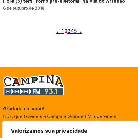
Hoje (6) tem “forro pré-eleitoral” na Vila do Artesão
6 de outubro de 2018
←
1
2
3
4
5
→
Grudada em você!
Nós, que fazemos a Campina Grande FM, queremos
agradecer a cada um dos ouvintes e internautas que nos
Valorizamos sua privacidade
acompanham sempre. É para vocês que a Rádio existe e por