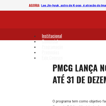
AGORA:
rega
Lee Jin-hyuk, astro de K-pop, é atração do I
Institucional
Comercial
Programação
Promoções
Fale Conosco
PMCG LANÇA N
ATÉ 31 DE DEZ
O programa tem como objetivo facil