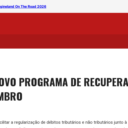
magineland On The Road 2026
Banda Silêncio leva clássi
OVO PROGRAMA DE RECUPERA
EMBRO
itar a regularização de débitos tributários e não tributários junto à