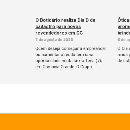
O Boticário realiza Dia D de
Ótica
cadastro para novos
promo
revendedores em CG
brind
7 de agosto de 2026
6 de a
Quem deseja começar a empreender
O Dia 
ou aumentar a renda tem uma
ainda 
oportunidade nesta sexta-feira (7),
de est
em Campina Grande. O Grupo…