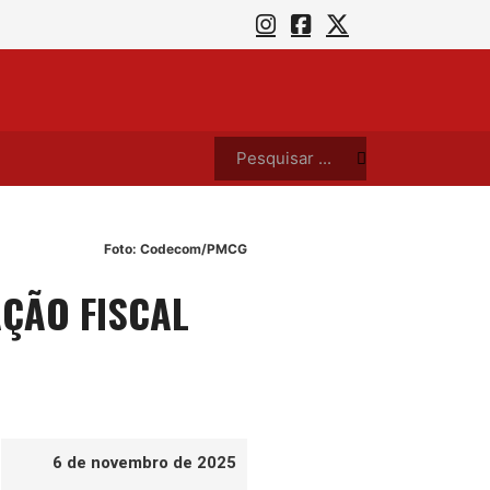
cos do Reggae para a Toca do Rato nesta sexta (7)
O que
Pesquisar ...
Foto: Codecom/PMCG
ÇÃO FISCAL
6 de novembro de 2025